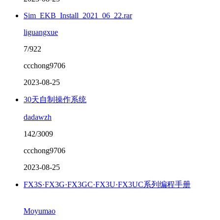
Sim_EKB_Install_2021_06_22.rar
liguangxue
7/922
ccchong9706
2023-08-25
30天自制操作系统
dadawzh
142/3009
ccchong9706
2023-08-25
FX3S·FX3G·FX3GC·FX3U·FX3UC系列编程手册
Moyumao