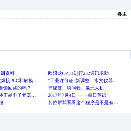
楼主
培训资料
欧姆龙CP1H进行232通讯求助
·
接PLC和触摸屏程序
“工业许可证”新调整：水文仪器等19类产品取消事前生产许可
·
自锁回路的吗？
寻秘笈、填问卷、赢无人机
·
电子元器件，价格怎么样
2017年7月4日--------每日英语
·
程
各位帮我看看这个程序是不是有问题？？？
·