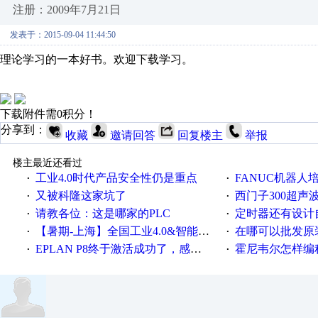
注册：2009年7月21日
发表于：2015-09-04 11:44:50
理论学习的一本好书。欢迎下载学习。
下载附件需0积分！
分享到：
收藏
邀请回答
回复楼主
举报
楼主最近还看过
工业4.0时代产品安全性仍是重点
FANUC机器人
·
·
又被科隆这家坑了
西门子300超声波焊
·
·
请教各位：这是哪家的PLC
定时器还有设计
·
·
【暑期-上海】全国工业4.0&智能制造高级培训班通知！
在哪可以批发原装正品
·
·
EPLAN P8终于激活成功了，感谢网上无私的高人！
霍尼韦尔怎样编
·
·