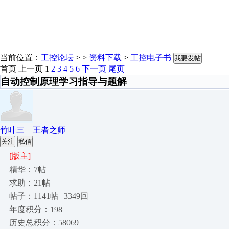
当前位置：
工控论坛
> >
资料下载
>
工控电子书
我要发帖
首页
上一页
1
2
3
4
5
6
下一页
尾页
自动控制原理学习指导与题解
竹叶三—王者之师
关注
私信
[版主]
精华：7帖
求助：21帖
帖子：1141帖 | 3349回
年度积分：198
历史总积分：58069