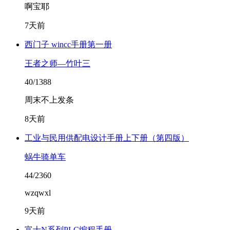
啊宝耶
7天前
西门子 wincc手册第一册
王者之师—竹叶三
40/1388
周末不上发条
8天前
工业与民用供配电设计手册上下册（第四版）
蜗牛骑单车
44/2360
wzqwxl
9天前
富士N系列PLC编程手册