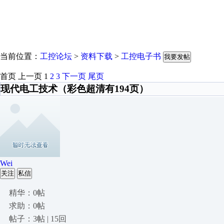
当前位置：
工控论坛
>
资料下载
>
工控电子书
我要发帖
首页
上一页
1
2
3
下一页
尾页
现代电工技术（彩色超清有194页）
Wei
关注
私信
精华：0帖
求助：0帖
帖子：3帖 | 15回