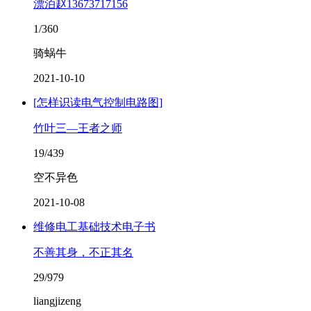
漂泊赵13673717156
1/360
骑蜗牛
2021-10-10
[怎样识读电气控制电路图]
竹叶三—王者之师
19/439
空不异色
2021-10-08
维修电工基础技术电子书
不善其身，不正其名
29/979
liangjizeng