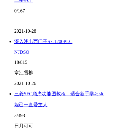
三格电子
0/167
2021-10-28
深入浅出西门子S7-1200PLC
NJDSQ
18/815
寒江雪柳
2021-10-26
三菱SFC顺序功能图教程！适合新手学习sfc
妲己一直爱主人
3/393
日月可可