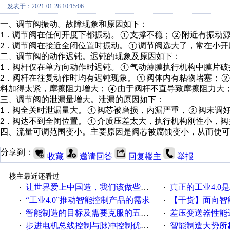
发表于：2021-01-28 10:15:06
一、
调节阀振动。故障现象和原因如下：
．调节阀在任何开度下都振动。
支撑不稳；
附近有振动
1
①
②
．调节阀在接近全闭位置时振动。
调节阀选大了，常在小开
2
①
二
、
调节阀的动作迟钝。迟钝的现象及原因如下：
．阀杆仅在单方向动作时迟钝。
气动薄膜执行机构中膜片破
1
①
．阀杆在往复动作时均有迟钝现象。
阀体内有粘物堵塞；
2
①
料加得太紧，摩擦阻力增大；
由于阀杆不直导致摩擦阻力大
④
三
、
调节阀的泄漏量增大。泄漏的原因如下：
．阀全关时泄漏量大。
阀芯被磨损，内漏严重，
阀未调
1
①
②
．阀达不到全闭位置。
介质压差太大，执行机构刚性小，阀
2
①
四
、
流量可调范围变小。主要原因是阀芯被腐蚀变小，从而使可
分享到：
收藏
邀请回答
回复楼主
举报
楼主最近还看过
让世界爱上中国造，我们该做些什么
真正的工业4.0是
·
·
“工业4.0”推动智能控制产品的需求
【干货】面向智
·
·
智能制造的目标及需要克服的五个障碍
差压变送器性能达
·
·
步进电机总线控制与脉冲控制优缺点
智能制造大势所趋
·
·