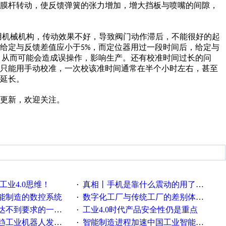
薄膜杆转动，使反馈弹簧的张力增加，增大挡板与喷嘴的间隙，
用机械机构，传动效果不好，导致阀门动作滞后，不能很好的起
给定与反馈差值应小于
，而定位器用过一段时间后，给定与
5%
，从而可能会造成误操作，影响生产。还有校准时间过长的问
，只能用手动校准，一次校该准时间通常在半个小时左右，甚至
延长。
更新，欢迎关注。
工业4.0思维！
真相丨手机是靠什么震动的用了这么多年才知道！
·
能制造的数控系统
数字化工厂与传统工厂的差别体现在哪里？
·
不到要求的一些因素
工业4.0时代产品安全性仍是重点
·
工业机器人发展迅猛
智能制造进程加速中国工业智能化之路发展趋势明显
·