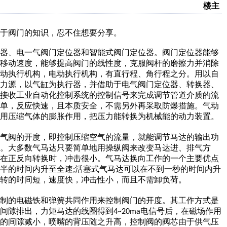
楼主
于阀门的知识，忍不住想要分享。
器、电一气阀门定位器和智能式阀门定位器。阀门定位器能够
的移动速度，能够提高阀门的线性度，克服阀杆的磨擦力并消除
气动执行机构，电动执行机构，有直行程、角行程之分。用以自
动力源，以气缸为执行器，并借助于电气阀门定位器、转换器、
，接收工业自动化控制系统的控制信号来完成调节管道介质的流
简单，反应快速，且本质安全，不需另外再采取防爆措施。气动
采用压缩气体的膨胀作用，把压力能转换为机械能的动力装置。
气阀的开度，即控制压缩空气的流量，就能调节马达的输出功
。大多数气马达只要简单地用操纵阀来改变马达进、排气方
。在正反向转换时，冲击很小。气马达换向工作的一个主要优点
半的时间内升至全速
活塞式气马达可以在不到一秒的时间内升
;
转的时间短，速度快，冲击性小，而且不需卸负荷。
制的电磁铁和弹簧共同作用来控制阀门的开度。其工作方式是
间隙排出，力矩马达的线圈得到
电信号后，在磁场作用
4~20ma
嘴的间隙减小，喷嘴的背压随之升高，控制阀的阀芯由于供气压