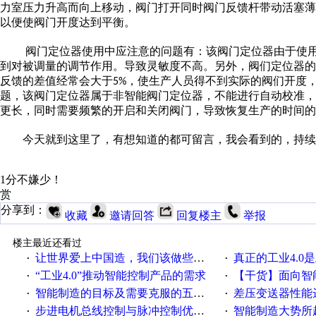
力室压力升高而向上移动，阀门打开同时阀门反馈杆带动活塞
以便使阀门开度达到平衡。
阀门定位器使用中应注意的问题有：该阀门定位器由于使
到对被调量的调节作用。导致灵敏度不高。另外，阀们定位器的
反馈的差值经常会大于
，使生产人员得不到实际的阀们开度
5%
题，该阀门定位器属于非智能阀门定位器，不能进行自动校准
更长，同时需要频繁的开启和关闭阀门，导致恢复生产的时间的
今天就到这里了，有想知道的都可留言，我会看到的，持续
1分不嫌少！
赏
分享到：
收藏
邀请回答
回复楼主
举报
楼主最近还看过
让世界爱上中国造，我们该做些什么
真正的工业4.0是
·
·
“工业4.0”推动智能控制产品的需求
【干货】面向智
·
·
智能制造的目标及需要克服的五个障碍
差压变送器性能达
·
·
步进电机总线控制与脉冲控制优缺点
智能制造大势所趋
·
·