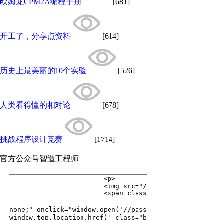
欧姆龙CPM2A编程手册
[681]
开工了，分享点资料
[614]
历史上最美丽的10个实验
[526]
人类看得懂的相对论
[678]
挑战程序设计竞赛
[1714]
官方公众号
智造工程师