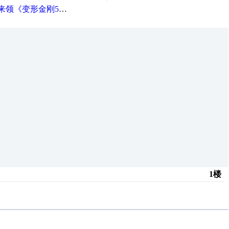
《变形金刚5》观影券
1楼