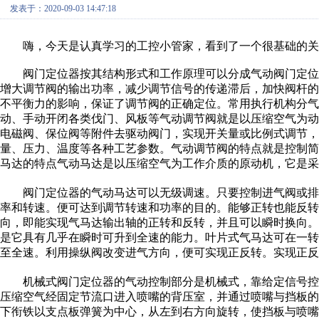
发表于：2020-09-03 14:47:18
嗨，今天是认真学习的工控小管家，看到了一个很基础的关
阀门定位器按其结构形式和工作原理可以分成气动阀门定位
增大调节阀的输出功率，减少调节信号的传递滞后，加快阀杆
不平衡力的影响，保证了调节阀的正确定位。常用执行机构分
动、手动开闭各类伐门、风板等气动调节阀就是以压缩空气为
电磁阀、保位阀等附件去驱动阀门，实现开关量或比例式调节
量、压力、温度等各种工艺参数。气动调节阀的特点就是控制
马达的特点气动马达是以压缩空气为工作介质的原动机，它是
阀门定位器的气动马达可以无级调速。只要控制进气阀或排
率和转速。便可达到调节转速和功率的目的。能够正转也能反转
向，即能实现气马达输出轴的正转和反转，并且可以瞬时换向
是它具有几乎在瞬时可升到全速的能力。叶片式气马达可在一转
至全速。利用操纵阀改变进气方向，便可实现正反转。实现正反
机械式阀门定位器的气动控制部分是机械式，靠给定信号控
压缩空气经固定节流口进入喷嘴的背压室，并通过喷嘴与挡板的
下衔铁以支点板弹簧为中心，从左到右方向旋转，使挡板与喷