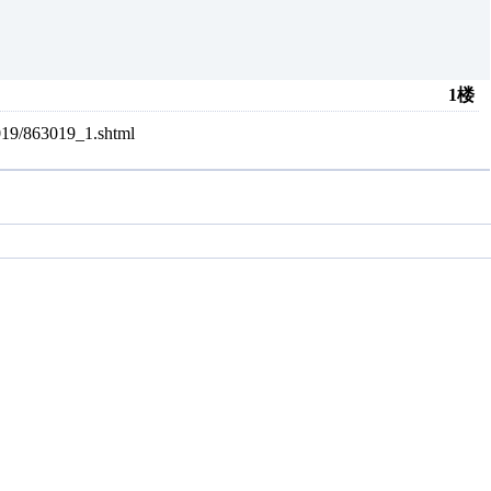
1楼
/863019_1.shtml