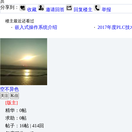
赏
分享到：
收藏
邀请回答
回复楼主
举报
楼主最近还看过
嵌入式操作系统介绍
2017年度PLC
·
·
空不异色
关注
私信
[版主]
精华：0帖
求助：0帖
帖子：16帖 | 414回