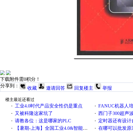
下载附件需0积分！
分享到：
收藏
邀请回答
回复楼主
举报
楼主最近还看过
工业4.0时代产品安全性仍是重点
FANUC机器人
·
·
又被科隆这家坑了
西门子300超声波焊
·
·
请教各位：这是哪家的PLC
定时器还有设计
·
·
【暑期-上海】全国工业4.0&智能制造高级培训班通知！
在哪可以批发原装正品
·
·