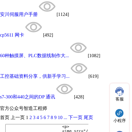
安川伺服用户手册​
[1124]
cp5611 网卡
[492]
60种触摸屏、PLC数据线制作大...
[1082]
工控基础资料分享，供新手学习...
[619]
s7-300和440之间的DP 通讯
[428]
客服
官方公众号
智造工程师
首页
上一页
1
2
3
4
5
6
7
8
9
10
...
下一页
尾页
小程序