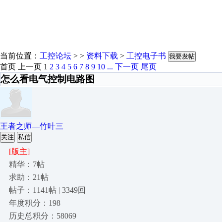
当前位置：
工控论坛
> >
资料下载
>
工控电子书
我要发帖
首页
上一页
1
2
3
4
5
6
7
8
9
10
...
下一页
尾页
怎么看电气控制电路图
王者之师—竹叶三
关注
私信
[版主]
精华：7帖
求助：21帖
帖子：1141帖 | 3349回
年度积分：198
历史总积分：58069