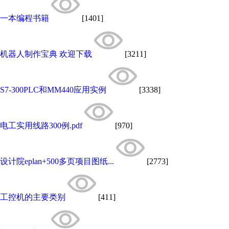
一本编程书籍
[1401]
机器人制作宝典 欢迎下载
[3211]
S7-300PLC和MM440应用实例
[3338]
电工实用线路300例.pdf
[970]
设计院eplan+500多页项目图纸...
[2773]
工控机的主要类别
[411]