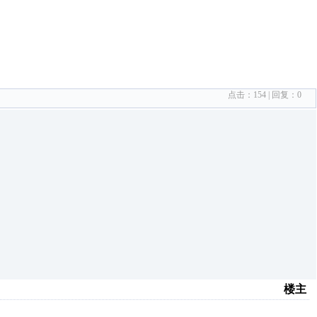
点击：
154
| 回复：
0
楼主