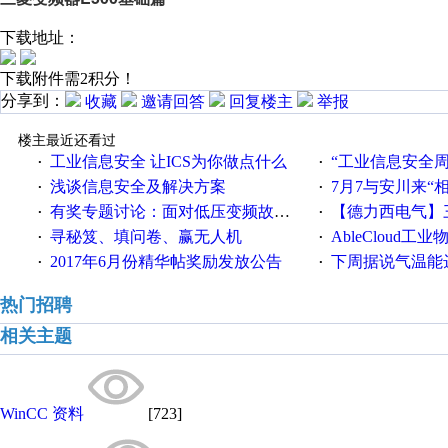
下载地址：
下载附件需2积分！
分享到：
收藏
邀请回答
回复楼主
举报
楼主最近还看过
工业信息安全 让ICS为你做点什么
“工业信息安全周之我见”
·
·
浅谈信息安全及解决方案
7月7与安川来“
·
·
有奖专题讨论：面对低压变频故障，老手是这样解决的！
【德力西电气】三
·
·
寻秘笈、填问卷、赢无人机
AbleCloud工业物
·
·
2017年6月份精华帖奖励发放公告
下周据说气温能
·
·
热门招聘
相关主题
WinCC 资料
[723]