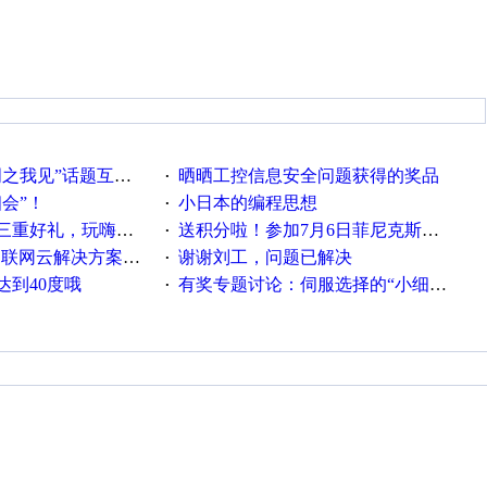
话题互动获奖名单发布公告
晒晒工控信息安全问题获得的奖品
·
相会”！
小日本的编程思想
·
重好礼，玩嗨夏日！
送积分啦！参加7月6日菲尼克斯在线研讨会即得
·
联网云解决方案实践及应用
谢谢刘工，问题已解决
·
达到40度哦
有奖专题讨论：伺服选择的“小细节大学问”奖励公告
·