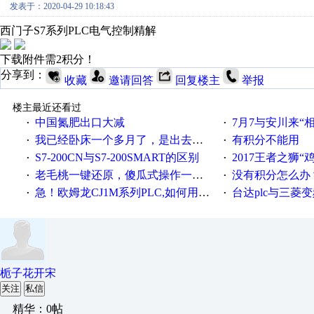
发表于：2020-04-29 10:18:43
西门子S7系列PLC电气控制精解
下载附件需2积分！
分享到：
收藏
邀请回答
回复楼主
举报
楼主最近还看过
中国氮肥出口大减
7月7与安川来“
·
·
我已经卧床一个多月了，是出去安装机械手在高速遭遇车祸所致:大家工作都要特别注意啊
有积分不能用
·
·
S7-200CN与S7-200SMART的区别
2017王者之狮“鸡”情签到
·
·
老毛桃一键还原，傻瓜式操作一键轻松备份还原；程序为向导式安装，一键即可实现自动备份或还原系统。
没有积分怎么办
·
·
急！欧姆龙CJ1M系列PLC,如何用时间控制变频器。要求时间在组态王中可以自由输入！拜托各位大神了！
台达plc与三菱
·
·
栀子花开宋
关注
私信
精华：0帖