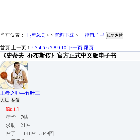
当前位置：
工控论坛
> >
资料下载
>
工控电子书
我要发帖
首页
上一页
1
2
3
4
5
6
7
8
9
10
下一页
尾页
《史蒂夫_乔布斯传》官方正式中文版电子书
王者之师—竹叶三
关注
私信
[版主]
精华：7帖
求助：21帖
帖子：1141帖 | 3349回