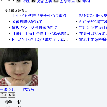
收藏
邀请回答
回复楼主
举报
楼主最近还看过
工业4.0时代产品安全性仍是重点
FANUC机器人
·
·
又被科隆这家坑了
西门子300超声波焊
·
·
请教各位：这是哪家的PLC
定时器还有设计
·
·
【暑期-上海】全国工业4.0&智能制造高级培训班通知！
在哪可以批发原装正品
·
·
EPLAN P8终于激活成功了，感谢网上无私的高人！
霍尼韦尔怎样编
·
·
王者之师－－感叹号
关注
私信
精华：0帖