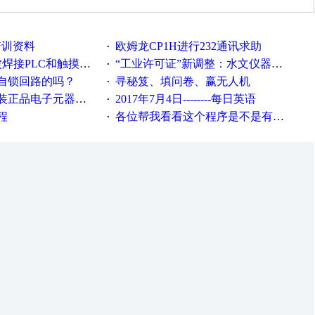
培训资料
欧姆龙CP1H进行232通讯求助
·
接PLC和触摸屏程序
“工业许可证”新调整：水文仪器等19类产品取消事前生产许可
·
自锁回路的吗？
寻秘笈、填问卷、赢无人机
·
电子元器件，价格怎么样
2017年7月4日--------每日英语
·
程
各位帮我看看这个程序是不是有问题？？？
·