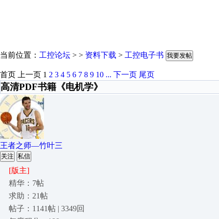
当前位置：
工控论坛
> >
资料下载
>
工控电子书
我要发帖
首页
上一页
1
2
3
4
5
6
7
8
9
10
...
下一页
尾页
高清PDF书籍《电机学》
王者之师—竹叶三
关注
私信
[版主]
精华：7帖
求助：21帖
帖子：1141帖 | 3349回