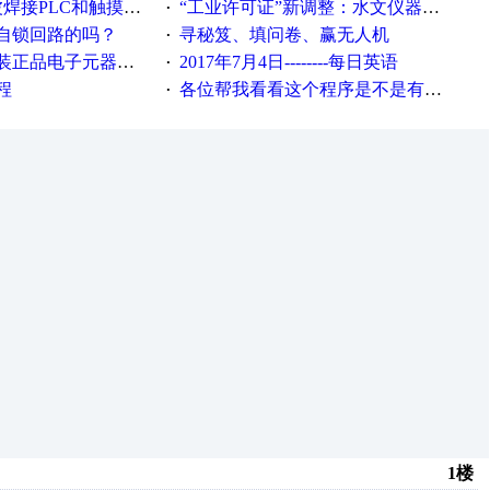
接PLC和触摸屏程序
“工业许可证”新调整：水文仪器等19类产品取消事前生产许可
·
自锁回路的吗？
寻秘笈、填问卷、赢无人机
·
电子元器件，价格怎么样
2017年7月4日--------每日英语
·
程
各位帮我看看这个程序是不是有问题？？？
·
1楼