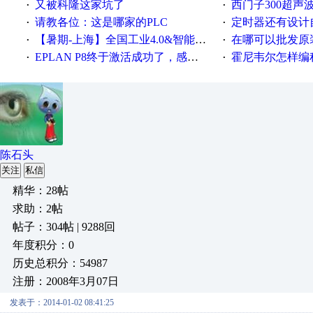
又被科隆这家坑了
西门子300超声波焊
·
·
请教各位：这是哪家的PLC
定时器还有设计
·
·
【暑期-上海】全国工业4.0&智能制造高级培训班通知！
在哪可以批发原装正品
·
·
EPLAN P8终于激活成功了，感谢网上无私的高人！
霍尼韦尔怎样编
·
·
陈石头
关注
私信
精华：28帖
求助：2帖
帖子：304帖 | 9288回
年度积分：0
历史总积分：54987
注册：2008年3月07日
发表于：2014-01-02 08:41:25