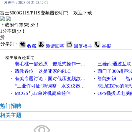
发表于：2023-06-21 23:12:01
富士5000G11S/P11S变频器说明书，欢迎下载
下载附件需5积分！
1分不嫌少！
赏
分享到：
收藏
邀请回答
回复楼主
举报
楼主最近还看过
老毛桃一键还原，傻瓜式操作一键轻松备份还原；程序为向导式安装，一键即可实现自动备份或还原系统。
三菱plc通过互联网实现pl
·
·
请教各位：这是哪家的PLC
西门子300超声波焊
·
·
有奖专题讨论：面对低压变频故障，老手是这样解决的！
智能知识——智造时代，工
·
·
“工业许可证”新调整：水文仪器等19类产品取消事前生产许可
求助EBPro的
·
·
MCGS与32单片机简单通信
OPS插拔式电
·
·
热门招聘
相关主题