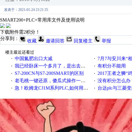
发表于：2021-01-24 23:21:35
SMART200+PLC+常用库文件及使用说明
下载附件需2积分！
分享到：
收藏
邀请回答
回复楼主
举报
楼主最近还看过
中国氮肥出口大减
7月7与安川来“
·
·
我已经卧床一个多月了，是出去安装机械手在高速遭遇车祸所致:大家工作都要特别注意啊
有积分不能用
·
·
S7-200CN与S7-200SMART的区别
2017王者之狮“鸡”情签到
·
·
老毛桃一键还原，傻瓜式操作一键轻松备份还原；程序为向导式安装，一键即可实现自动备份或还原系统。
没有积分怎么办
·
·
急！欧姆龙CJ1M系列PLC,如何用时间控制变频器。要求时间在组态王中可以自由输入！拜托各位大神了！
台达plc与三菱
·
·