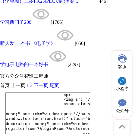
（李金城）三菱FX2NPLC功能指令...
[446]
学习西门子200
[1706]
新人发 一本书 《电子学》
[650]
学电子电路的一本好书
[2297]
客服
官方公众号
智造工程师
首页
上一页
1
2
下一页
尾页
小程序
公众号