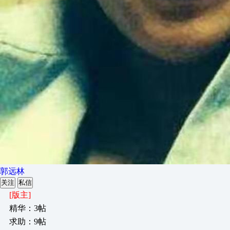
郭远林
关注
私信
[版主]
精华：3帖
求助：9帖