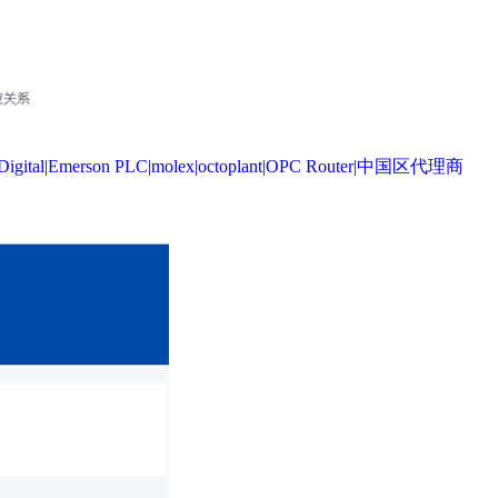
|Emerson PLC|molex|octoplant|OPC Router|中国区代理商