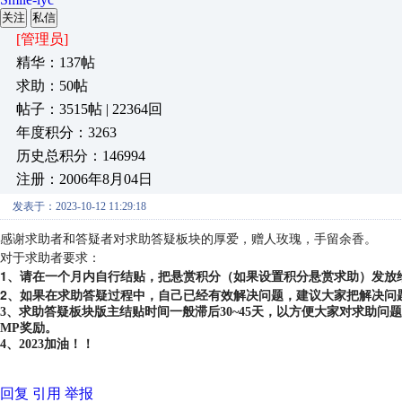
关注
私信
[管理员]
精华：137帖
求助：50帖
帖子：3515帖 | 22364回
年度积分：3263
历史总积分：146994
注册：2006年8月04日
发表于：2023-10-12 11:29:18
感谢求助者和答疑者对求助答疑板块的厚爱，赠人玫瑰，手留余香。
对于求助者要求：
1、请在一个月内自行结贴，把悬赏积分（如果设置积分悬赏求助）发放
2、如果在求助答疑过程中，自己已经有效解决问题，建议大家把解决问
3、求助答疑板块版主结贴时间一般滞后30~45天，以方便大家对求助
MP奖励。
4、2023加油！！
回复
引用
举报