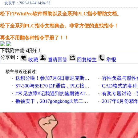
发表于：2023-11-24 14:04:35
松下FPWinPro软件帮助以及全系列PLC指令帮助文档。
松下全系列PLC指令文档集合。非常方便的查找指令！
再也不用翻各种指令手册了！！
下载附件需5积分！
分享到：
收藏
邀请回答
回复楼主
举报
楼主最近还看过
送积分啦！参加7月6日菲尼克斯在线研讨会即得
容性负载与感性负
·
·
S7-300与6SE70 DP通信，PLC接收到数据不稳定
CAD格式的各
·
·
#常见故障#记我遇到的施耐德ATV12变频器故障
有奖专题讨论：面对低压变频
·
·
撸袖实干，2017gongkong®第二届智造工程师节正式起航！
2017年6月份
·
·