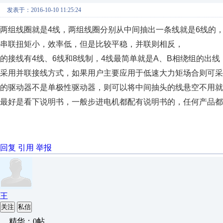
发表于：2016-10-10 11:25:24
两组线圈就是4线，两组线圈分别从中间抽出一条线就是6线的，
串联扭矩小，效率低，但是比较平稳，并联则相反，　

的接线有4线、6线和8线制，4线最简单就是A、B相绕组的出
采用并联接线方式，如果用户主要应用于低速大力矩场合则可采
的驱动器不是单极性驱动器，则可以将中间抽头的线悬空不用就
最好是看下说明书，一般步进电机都配有说明书的，任何产品都
回复
引用
举报
王
关注
私信
精华：0帖