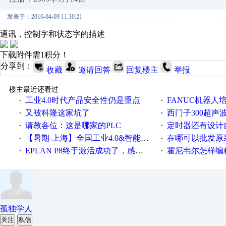
发表于：2016-04-09 11:30:21
通讯，控制字和状态字的描述
下载附件需1积分！
分享到：
收藏
邀请回答
回复楼主
举报
楼主最近还看过
工业4.0时代产品安全性仍是重点
FANUC机器人
·
·
又被科隆这家坑了
西门子300超声波焊
·
·
请教各位：这是哪家的PLC
定时器还有设计
·
·
【暑期-上海】全国工业4.0&智能制造高级培训班通知！
在哪可以批发原装正品
·
·
EPLAN P8终于激活成功了，感谢网上无私的高人！
霍尼韦尔怎样编
·
·
孤独学人
关注
私信