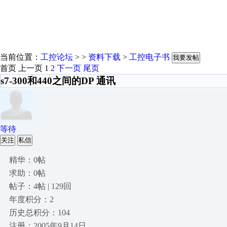
当前位置：
工控论坛
> >
资料下载
>
工控电子书
我要发帖
首页
上一页
1
2
下一页
尾页
s7-300和440之间的DP 通讯
等待
关注
私信
精华：0帖
求助：0帖
帖子：4帖 | 129回
年度积分：2
历史总积分：104
注册：2005年9月14日