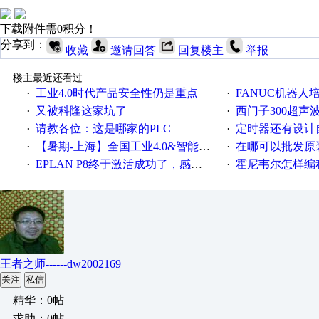
下载附件需0积分！
分享到：
收藏
邀请回答
回复楼主
举报
楼主最近还看过
工业4.0时代产品安全性仍是重点
FANUC机器人
·
·
又被科隆这家坑了
西门子300超声波焊
·
·
请教各位：这是哪家的PLC
定时器还有设计
·
·
【暑期-上海】全国工业4.0&智能制造高级培训班通知！
在哪可以批发原装正品
·
·
EPLAN P8终于激活成功了，感谢网上无私的高人！
霍尼韦尔怎样编
·
·
王者之师------dw2002169
关注
私信
精华：0帖
求助：0帖