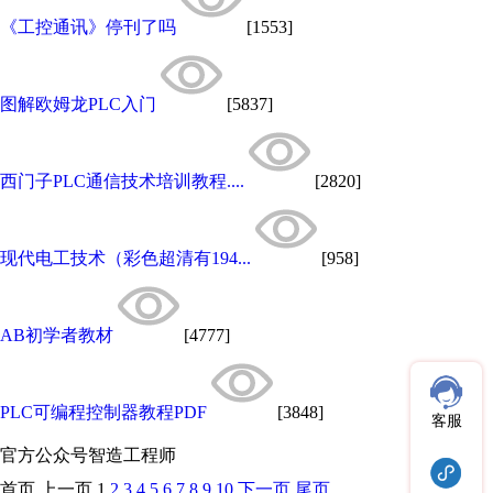
《工控通讯》停刊了吗
[1553]
图解欧姆龙PLC入门
[5837]
西门子PLC通信技术培训教程....
[2820]
现代电工技术（彩色超清有194...
[958]
AB初学者教材
[4777]
PLC可编程控制器教程PDF
[3848]
客服
官方公众号
智造工程师
首页
上一页
1
2
3
4
5
6
7
8
9
10
下一页
尾页