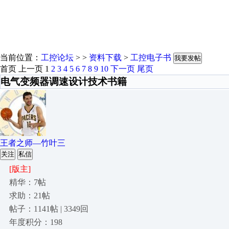
当前位置：
工控论坛
> >
资料下载
>
工控电子书
我要发帖
首页
上一页
1
2
3
4
5
6
7
8
9
10
下一页
尾页
电气变频器调速设计技术书籍
王者之师—竹叶三
关注
私信
[版主]
精华：7帖
求助：21帖
帖子：1141帖 | 3349回
年度积分：198