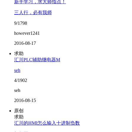
新手学习，求大师指点！
三人行，必有我师
9/1798
however1241
2016-08-17
求助
汇川PLC辅助继电器M
seh
4/1902
seh
2016-08-15
原创
求助
汇川的HMI怎么输入十进制负数