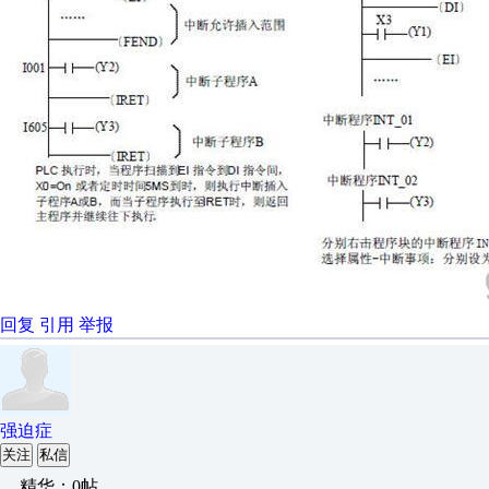
回复
引用
举报
强迫症
关注
私信
精华：0帖