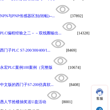
NPN与PNP传感器区别(转帖)--...
[37892]
PLC编程经验之二－－双线圈输出...
[14328]
西门子PLC S7-200∕300∕400∕1...
[8469]
永宏PLC案例100案例（完整版
[10674]
中文版的西门子S7-200仿真软...
[8408]
客服
愚人节抢楼抽奖送U盘活动
[8001]