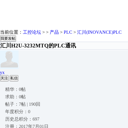
当前位置：
工控论坛
> >
产品
>
PLC
>
汇川(INOVANCE)PLC
我要发帖
汇川H2U-3232MTQ的PLC通讯
yx
关注
私信
精华：0帖
求助：0帖
帖子：7帖 | 190回
年度积分：0
历史总积分：697
注册：2017年7月01日