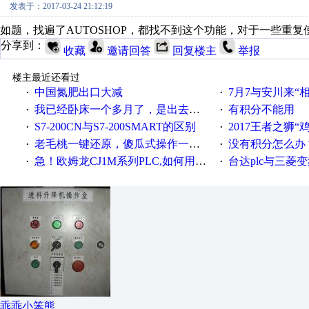
发表于：2017-03-24 21:12:19
如题，找遍了AUTOSHOP，都找不到这个功能，对于一些重
分享到：
收藏
邀请回答
回复楼主
举报
楼主最近还看过
中国氮肥出口大减
7月7与安川来“
·
·
我已经卧床一个多月了，是出去安装机械手在高速遭遇车祸所致:大家工作都要特别注意啊
有积分不能用
·
·
S7-200CN与S7-200SMART的区别
2017王者之狮“鸡”情签到
·
·
老毛桃一键还原，傻瓜式操作一键轻松备份还原；程序为向导式安装，一键即可实现自动备份或还原系统。
没有积分怎么办
·
·
急！欧姆龙CJ1M系列PLC,如何用时间控制变频器。要求时间在组态王中可以自由输入！拜托各位大神了！
台达plc与三菱
·
·
乖乖小笨熊