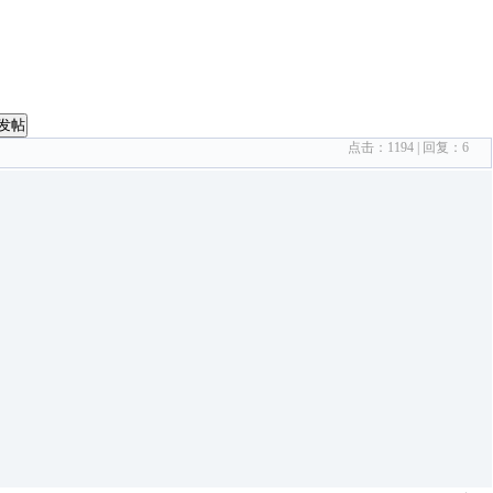
发帖
点击：
1194
| 回复：
6