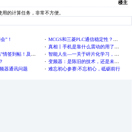
楼主
复使用的计算任务，非常不方便。
相会”！
MCGS和三菱PLC通信稳定性？？？
·
真相丨手机是靠什么震动的用了这么多年才知道！
·
帖！及时更新在线研讨会预告
智能人生—一关于碎片化学习，看这一篇就够了！
·
？
变频器：是陈旧的技术，还是未来的幕后英雄？
·
变频器通讯问题
难忘初心参赛:不忘初心，砥砺前行
·