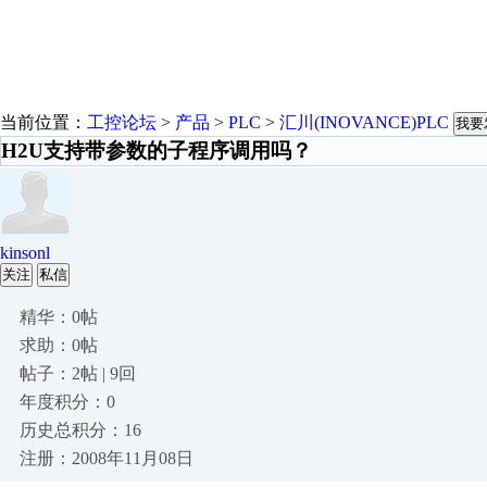
当前位置：
工控论坛
>
产品
>
PLC
>
汇川(INOVANCE)PLC
我要
H2U支持带参数的子程序调用吗？
kinsonl
关注
私信
精华：0帖
求助：0帖
帖子：2帖 | 9回
年度积分：0
历史总积分：16
注册：2008年11月08日