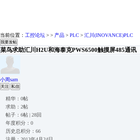
当前位置：
工控论坛
> >
产品
>
PLC
>
汇川(INOVANCE)PLC
我要发帖
菜鸟求助汇川H2U和海泰克PWS6500触摸屏485通讯
小周sam
关注
私信
精华：0帖
求助：2帖
帖子：6帖 | 28回
年度积分：0
历史总积分：66
注册：2013年4月24日