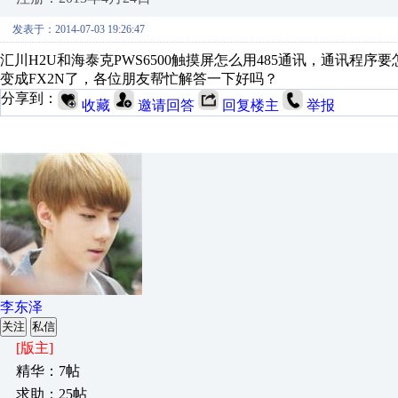
发表于：2014-07-03 19:26:47
汇川H2U和海泰克PWS6500触摸屏怎么用485通讯，通讯程序
变成FX2N了，各位朋友帮忙解答一下好吗？
分享到：
收藏
邀请回答
回复楼主
举报
李东泽
关注
私信
[版主]
精华：7帖
求助：25帖