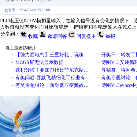
发表于：2004-02-06 20:23:00
PLC电压值0-10V模拟量输入，在输入信号没有变化的情况下，
入数值就没有变化而且比较稳定，把稳定和不稳定输入在PLC
分享到：
收藏
邀请回答
回复楼主
举报
楼主最近还看过
【德力西电气】三重好礼，玩嗨夏日！
开奖日：转发工控速派微
·
·
MCGS屏无法显示数据
博图V13安装循环重启
·
·
送积分啦！参加7月6日菲尼克斯在线研讨会即得
寻秘笈、填问卷
·
·
有奖问卷-赛默飞精细化工行业有奖调查来袭！
有奖专题讨论：伺服选择的
·
·
有奖专题讨论：面对低压变频故障，老手是这样解决的！
博图V13wincc中如
·
·