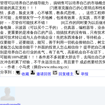
管理可以培养自己的领导能力， 搞销售可以培养自己的市场概
前途的真正支柱！！！ [7]逐渐克服自己的心里弱点和性
怯，多虑，脸皮太薄，心不够黑，教条式思维。。。这些工程师
不可能，去帮朋友守一个月地摊，包准有效果，去实践，而不
好－－尽管你可能技术不错！ [8]工作的同时要为以后做
备电脑，示波器（可以买个二手的），仿真器，编程器等，业余
金，更重要的是准备自己的产品，咱搞技术的没有钱，只有技
就可技术转让或与人合作搞企业！先把东西准备好，等待机会，
仅要能干，还要能说，能写，善于利用一切机会推销自己，树
老板怎么知道你能干？外面的投资人怎么相信你？ 提早把自己
别是培养自己在行业的名气，有了名气，高薪机会自不在话下，更
可能有100%把握！！！条件差不多就要大胆去干，去闯出自
次冲击积累了经验，不干永远没出息，而且要干 成必然要经历
－－作者：小马虎（摘自www.mba.org.cn）
分享到：
收藏
邀请回答
回复楼主
举报
gongkongedit