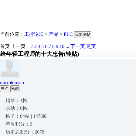
当前位置：
工控论坛
>
产品
>
PLC
我要发帖
首页
上一页
1
2
3
4
5
6
7
8
9
10
...
下一页
尾页
给年轻工程师的十大忠告(转贴)
microtomato
关注
私信
精华：1帖
求助：0帖
帖子：84帖 | 1476回
年度积分：0
历史总积分：2078