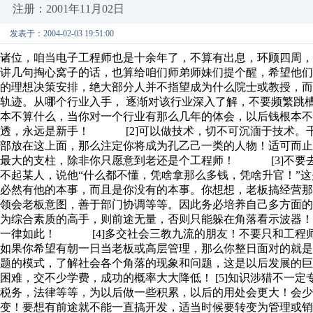
注册：2001年11月02日
发表于：2004-02-03 19:51:00
诸位，咱当电子工程师也是十余年了，不算有出息，环顾四周
讲几句掏心窝子的话，也算给咱们师弟师妹们提个醒，希望他们比
的理想决策安排，绝大部分人并不指望成为什么院士或教授，
轨迹。从哪个行业入手， 逐渐对该行业深入了解，不要频繁跳
本不算什么，当你对一个行业有那么几年的体会，以后钱根本不
透，永远是新手！ [2]可以做技术，切不可沉湎于技术。
部放在这上面，那么注定你将成为孔乙己一类的人物！适可而止
最大的支柱，除非你只愿意到老还是个工程师！ [3]不要
不起某人，说他“什么都不懂，凭啥拿那么多钱，凭啥升官！”这
必然有他的本事，而且是你没有的本事。你想想，老板搞经营
领会老板意图，善于部门协调等等。因此务必培养自己多方面的
为综合素质的高手，则前途无量，否则只能躲在角落看示波器
一律如此！ [4]多交社会三教九流的朋友！不要只和工程
如果你希望有朝一日当老板或高层管理，那么你整日面对的就是
题的模式，了解社会各个角落的现象和问题，这是以后发展的
困难，交不少学费，成功的概率大大降低！ [5]知识涉猎不一
税务，法律等等，为以后做一些积累，以后的用处会更大！会少
变！要想有前途就不能一直搞开发，适当时候要转变为管理或