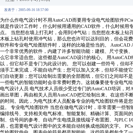
发表于：2005-09-16 18:57:00
为什么作电气设计时不用AutoCAD而要用专业电气绘图软件PCschem
就是作设计工作时，什么时候用通用的CAD软件，什么时候用专
点。 当您想在墙上打孔时，会用到冲气钻；当您想在木板上钻
木板上钻孔时使用冲气钻，那么您也许可以达到目的，但会花费
软件和专业电气绘图软件时，这样的比喻是恰当的。 AutoCAD 
一个非常优秀的软件，内建了许多智能功能：建模、尺寸变换
么它非常适合您。这些都是AutoCAD设计的核心。 用AutoCA
以，但它却不是专门为此设计的。 您可以创建一些符号，但却
须手工来完成，不能自动产生；您可以加入文本，但却不能使
们自动更新；您可以绘制出需要的全部图纸，但它们之间却不是
一些电气的智能功能时会非常费时费力。这就像要使专业电气绘
电气设计人员 电气技术人员很少受过专门的AutoCAD培训，对
画出草图，再由相关人员用AutoCAD把它绘制出来。在这些
的时间。因此，为电气技术人员配备专业的电气绘图软件将是您
益。 专业电气绘图软件 当您在做电气设计时，非常需要一些
编排线号、支持相关电气标准、智能复制、精确计算、页面间的
制、信号间的参考、自动产生电缆及接线端子布置图、与PLC 
易，也需要电气设计图中的文本能自动转换成他国的文字。 PCschema
气绘图软件中，图表中的符号都是智能的。这些符号都包含了