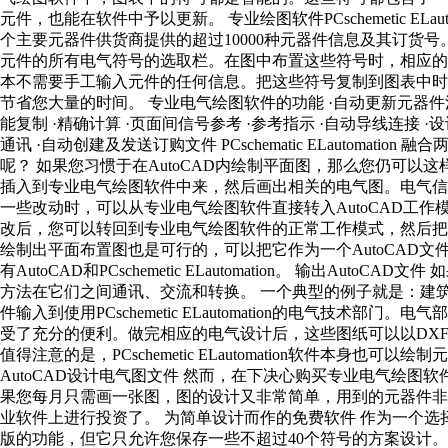
元件，也能在软件中予以更新。 专业绘图软件PCschemetic EL
个主要元器件供货商提供的超过10000种元器件信息及其订货
元件的所有电气符号的选取栏。在图中布置这些符号时，相应
本不需要手工输入元件的任何信息。把这些符号复制到图表中
节省您大量的时间。 专业电气绘图软件的功能 ·自动更新元器件清单
能复制 ·精确计算 ·页面间信号参考 ·参考指示 ·自动导线连接 ·
通讯 ·自动创建及发送订购文件 PCschematic ELautomati
呢？ 如果您习惯于在AutoCAD内绘制平面图，那么您仍可以这
插入到专业电气绘图软件中来，然后画出相关的电气图。电气
一些改动时，可以从专业电气绘图软件直接转入AutoCAD工
改后，您可以转回到专业电气绘图软件的正常工作模式，然后把
绘制出平面布置图也是可行的，可以把它作为一个AutoCAD
有AutoCAD和PCschemetic ELautomation。 输出Au
方法在它们之间通讯、交流和转换。 一个典型的例子就是：建筑师
件输入到使用PCschemetic ELautomation的电气技
受了充分的便利。做完相应的电气设计后，这些图纸可以以DXF/
值得注意的是，PCschemetic ELautomation软件本身
AutoCAD设计电气图文件 然而，在下决心购买专业电气绘
果您每月只需画一张图，图的设计又非常简单，用到的元器件非常
业软件上进行投资了。 为简单设计而作的免费软件 作为一个
版的功能，但它只允许您保存一些不超过40个符号的方案设计