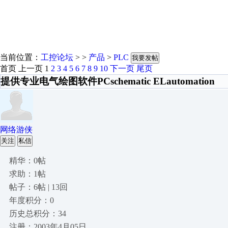
当前位置：
工控论坛
> >
产品
>
PLC
我要发帖
首页
上一页
1
2
3
4
5
6
7
8
9
10
下一页
尾页
提供专业电气绘图软件PCschematic ELautomation
网络游侠
关注
私信
精华：0帖
求助：1帖
帖子：6帖 | 13回
年度积分：0
历史总积分：34
注册：2003年4月05日