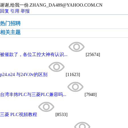
谢谢,给我一份.ZHANG_DA489@YAHOO.COM.CN
回复
引用
举报
热门招聘
相关主题
被催款了，各位工控大神有认识...
[25674]
p24.n24 与24V.0v的区别
[11623]
台湾丰炜PLC与三菱PLC兼容吗...
[7940]
三菱 PLC視頻教程
[8533]