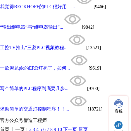
我觉得BECKHOFF的PLC很好用，...
[9466]
“输出继电器”与“继电器输出”...
[9842]
工控TV推出“三菱PLC视频教程...
[13521]
一欧姆龙plc的ERR灯亮了，如何...
[9619]
写个简单的PLC程序到底要几步...
[9700]
求助简单的交通灯控制程序！！...
[18721]
客服
官方公众号
智造工程师
首页
上一页
1
2
3
4
5
6
7
8
9
10
下一页
尾页