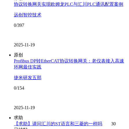
协议转换网关实现欧姆龙PLC与汇川PLC通讯配置案例
远创智控技术
0/397
2025-11-19
原创
Profibus DP转EtherCAT协议转换网关：老仪表接入高速
环网最佳实践
捷米研发五部
0/154
2025-11-19
求助
【求助】请问汇川的ST语言和三菱的一样吗
30