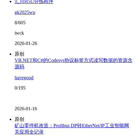
汇川H5U分拣程序
gk2025wu
8/605
iwck
2026-01-26
原创
VB.NET和C#的Codesys协议标签方式读写数据的资源含
源码
havegood
0/195
2026-01-16
原创
矿山零停机改造：Profibus DP转EtherNet/IP工业智能网
关应用全记录