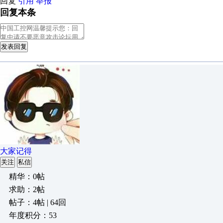
回复
引用
举报
回复本条
发表回复
大家记得
关注
私信
精华：0帖
求助：2帖
帖子：4帖 | 64回
年度积分：53