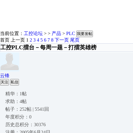
当前位置：
工控论坛
> >
产品
>
PLC
我要发帖
首页
上一页
1
2
3
4
5
6
7
8
下一页
尾页
工控PLC擂台－每周一题－打擂英雄榜
云锋
关注
私信
精华：1帖
求助：4帖
帖子：252帖 | 5541回
年度积分：0
历史总积分：30376
注册：2005年6月24日