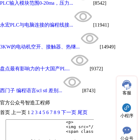
PLC输入模块范围0-20ma，压力...
[8542]
永宏PLC与电脑连接的编程线接...
[11941]
3KW的电动机空开、接触器、热继...
[14949]
盘点最有影响力的十大国产PL...
[9372]
西门子 编程语言scl stl 差别...
[8743]
客服
官方公众号
智造工程师
首页
上一页
1
2
3
4
5
6
7
8
9
下一页
尾页
小程序
公众号