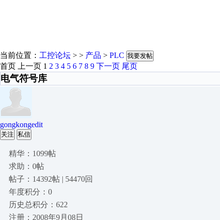
当前位置：
工控论坛
> >
产品
>
PLC
我要发帖
首页
上一页
1
2
3
4
5
6
7
8
9
下一页
尾页
电气符号库
gongkongedit
关注
私信
精华：1099帖
求助：0帖
帖子：14392帖 | 54470回
年度积分：0
历史总积分：622
注册：2008年9月08日