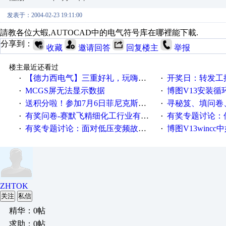
发表于：2004-02-23 19:11:00
請教各位大蝦,AUTOCAD中的电气符号库在哪裡能下載.
分享到：
收藏
邀请回答
回复楼主
举报
楼主最近还看过
【德力西电气】三重好礼，玩嗨夏日！
开奖日：转发工控速派微
·
·
MCGS屏无法显示数据
博图V13安装循环重启
·
·
送积分啦！参加7月6日菲尼克斯在线研讨会即得
寻秘笈、填问卷
·
·
有奖问卷-赛默飞精细化工行业有奖调查来袭！
有奖专题讨论：伺服选择的
·
·
有奖专题讨论：面对低压变频故障，老手是这样解决的！
博图V13wincc中如
·
·
ZHTOK
关注
私信
精华：0帖
求助：0帖