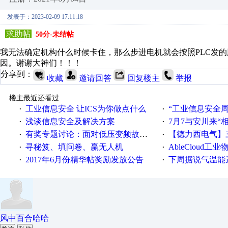
发表于：2023-02-09 17:11:18
求助帖
50分-未结帖
我无法确定机构什么时候卡住，那么步进电机就会按照PLC发
因。谢谢大神们！！！
分享到：
收藏
邀请回答
回复楼主
举报
楼主最近还看过
工业信息安全 让ICS为你做点什么
“工业信息安全周之我见”
·
·
浅谈信息安全及解决方案
7月7与安川来“
·
·
有奖专题讨论：面对低压变频故障，老手是这样解决的！
【德力西电气】三
·
·
寻秘笈、填问卷、赢无人机
AbleCloud工业物
·
·
2017年6月份精华帖奖励发放公告
下周据说气温能
·
·
风中百合哈哈