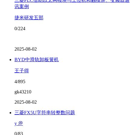
三菱PLC借助以太网模块与上位机和触摸屏、变频器通
讯案例
捷米研发五部
0/224
2025-08-02
BYD中滑轨卸板簧机
王子得
4/895
gk43210
2025-08-02
三菱FX5U字符串转整数问题
y 💭
0/83