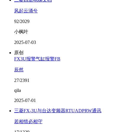
风起云涌兮
92/2029
小枫叶
2025-07-03
原创
FX3U报警气缸报警FB
辰然
27/2391
qila
2025-07-01
三菱FX-3U与台达变频器RTUADPRW通讯
若相惜必相守