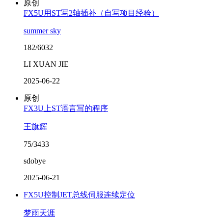
原创
FX5U用ST写2轴插补（自写项目经验）
summer sky
182/6032
LI XUAN JIE
2025-06-22
原创
FX3U上ST语言写的程序
王旗辉
75/3433
sdobye
2025-06-21
FX5U控制JET总线伺服连续定位
梦雨天涯