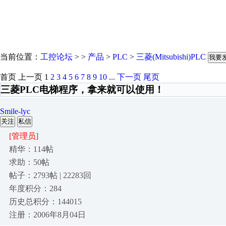
当前位置：
工控论坛
> >
产品
>
PLC
>
三菱(Mitsubishi)PLC
我要
首页
上一页
1
2
3
4
5
6
7
8
9
10
...
下一页
尾页
三菱PLC电梯程序，拿来就可以使用！
Smile-lyc
关注
私信
[管理员]
精华：114帖
求助：50帖
帖子：2793帖 | 22283回
年度积分：284
历史总积分：144015
注册：2006年8月04日