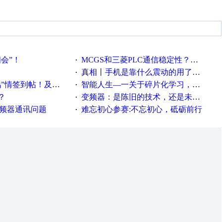
相会”！
MCGS和三菱PLC通信稳定性？？？
·
真相丨手机是靠什么震动的用了这么多年才知道！
·
帖！及时更新在线研讨会预告
智能人生—一关于碎片化学习，看这一篇就够了！
·
？
变频器：是陈旧的技术，还是未来的幕后英雄？
·
变频器通讯问题
难忘初心参赛:不忘初心，砥砺前行
·