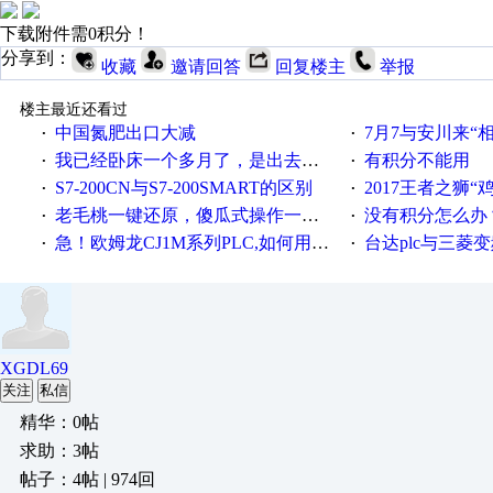
下载附件需0积分！
分享到：
收藏
邀请回答
回复楼主
举报
楼主最近还看过
中国氮肥出口大减
7月7与安川来“
·
·
我已经卧床一个多月了，是出去安装机械手在高速遭遇车祸所致:大家工作都要特别注意啊
有积分不能用
·
·
S7-200CN与S7-200SMART的区别
2017王者之狮“鸡”情签到
·
·
老毛桃一键还原，傻瓜式操作一键轻松备份还原；程序为向导式安装，一键即可实现自动备份或还原系统。
没有积分怎么办
·
·
急！欧姆龙CJ1M系列PLC,如何用时间控制变频器。要求时间在组态王中可以自由输入！拜托各位大神了！
台达plc与三菱
·
·
XGDL69
关注
私信
精华：0帖
求助：3帖
帖子：4帖 | 974回