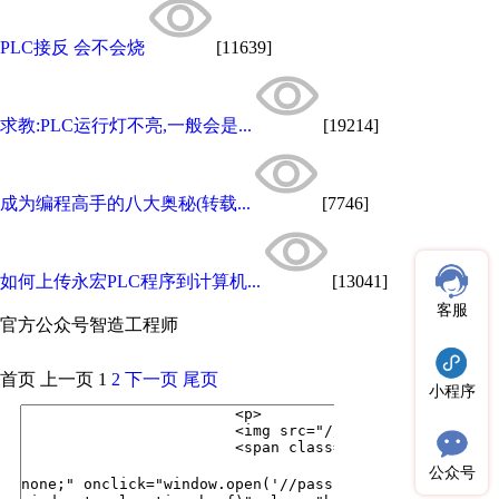
PLC接反 会不会烧
[11639]
求教:PLC运行灯不亮,一般会是...
[19214]
成为编程高手的八大奥秘(转载...
[7746]
如何上传永宏PLC程序到计算机...
[13041]
客服
官方公众号
智造工程师
首页
上一页
1
2
下一页
尾页
小程序
公众号