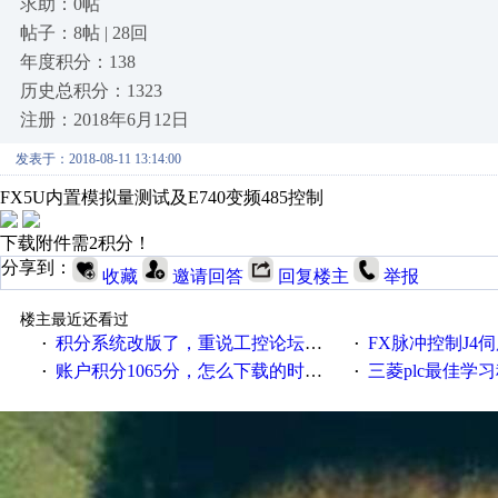
求助：0帖
帖子：8帖 | 28回
年度积分：138
历史总积分：1323
注册：2018年6月12日
发表于：2018-08-11 13:14:00
FX5U内置模拟量测试及E740变频485控制
下载附件需2积分！
分享到：
收藏
邀请回答
回复楼主
举报
楼主最近还看过
积分系统改版了，重说工控论坛积分那点事儿……
FX脉冲控制J4伺服
·
·
账户积分1065分，怎么下载的时候提示积分不足，什么意思
三菱plc最佳学习程序，伺服控制，各
·
·