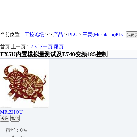
当前位置：
工控论坛
> >
产品
>
PLC
>
三菱(Mitsubishi)PLC
我要
首页
上一页
1
2
3
下一页
尾页
FX5U内置模拟量测试及E740变频485控制
MR.ZHOU
关注
私信
精华：0帖