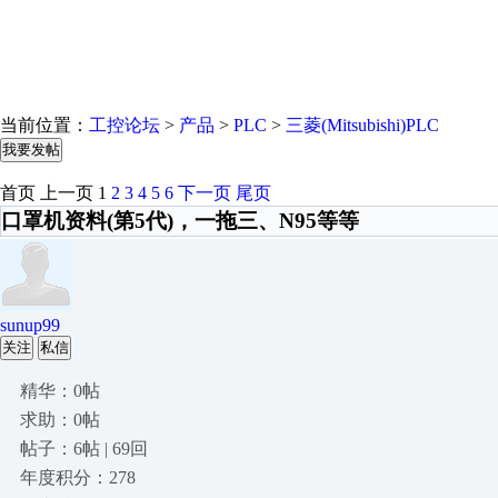
当前位置：
工控论坛
>
产品
>
PLC
>
三菱(Mitsubishi)PLC
我要发帖
首页
上一页
1
2
3
4
5
6
下一页
尾页
口罩机资料(第5代)，一拖三、N95等等
sunup99
关注
私信
精华：0帖
求助：0帖
帖子：6帖 | 69回
年度积分：278