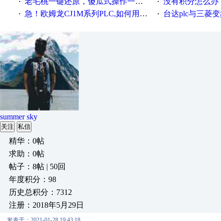
老毛桃一键还原，傻瓜式操作一键轻松备份还原；程序为向导式安装，一键即可实现自动备份或还原系统。
没有积分怎么办
·
·
急！欧姆龙CJ1M系列PLC,如何用时间控制变频器。要求时间在组态王中可以自由输入！拜托各位大神了！
台达plc与三菱
·
·
summer sky
关注
私信
精华：0帖
求助：0帖
帖子：8帖 | 50回
年度积分：98
历史总积分：7312
注册：2018年5月29日
发表于：2021-01-28 19:43:18