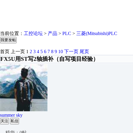
当前位置：
工控论坛
>
产品
>
PLC
>
三菱(Mitsubishi)PLC
我要发帖
首页
上一页
1
2
3
4
5
6
7
8
9
10
下一页
尾页
FX5U用ST写2轴插补（自写项目经验）
summer sky
关注
私信
精华：0帖