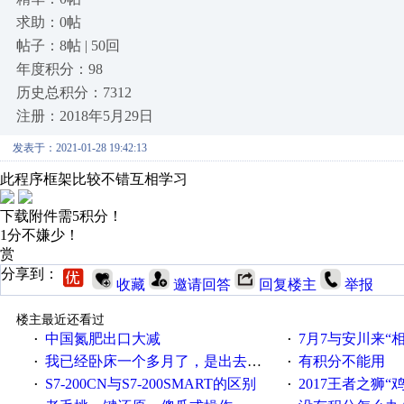
求助：0帖
帖子：8帖 | 50回
年度积分：98
历史总积分：7312
注册：2018年5月29日
发表于：2021-01-28 19:42:13
此程序框架比较不错互相学习
下载附件需5积分！
1分不嫌少！
赏
分享到：
收藏
邀请回答
回复楼主
举报
楼主最近还看过
中国氮肥出口大减
7月7与安川来“
·
·
我已经卧床一个多月了，是出去安装机械手在高速遭遇车祸所致:大家工作都要特别注意啊
有积分不能用
·
·
S7-200CN与S7-200SMART的区别
2017王者之狮“鸡”情签到
·
·