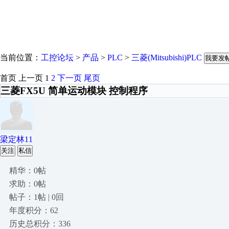
当前位置：
工控论坛
>
产品
>
PLC
>
三菱(Mitsubishi)PLC
我要发
首页
上一页
1
2
下一页
尾页
三菱FX5U 简单运动模块 控制程序
梁定林11
关注
私信
精华：0帖
求助：0帖
帖子：1帖 | 0回
年度积分：62
历史总积分：336