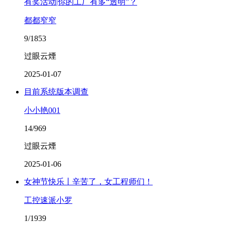
有奖活动|你的工厂有多“透明”？
都都窄窄
9/1853
过眼云煙
2025-01-07
目前系统版本调查
小小艳001
14/969
过眼云煙
2025-01-06
女神节快乐丨辛苦了，女工程师们！
工控速派小罗
1/1939