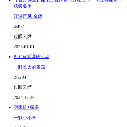
获奖名单
江湖再见-余辉
4/492
过眼云煙
2025-01-01
PLC有奖调研活动
一颗长大的番茄
2/1204
过眼云煙
2024-12-30
宅家族+探亲
一颗小小草