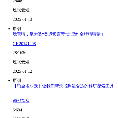
2/448
过眼云煙
2025-01-13
原创
玩竞猜，赢大奖“奥运预言帝”之里约金牌猜猜猜！
GK20141208
28/1636
过眼云煙
2025-01-12
原创
【珀金埃尔默】让我们帮您找到最合适的科研探索工具
都都窄窄
6/694