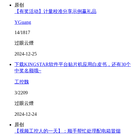
原创
【有奖活动】计量校准分享示例赢礼品
YGuang
14/1817
过眼云煙
2024-12-25
下载KINGSTAR软件平台贴片机应用白皮书，还有30个
中奖名额哦~
工控魏
3/2209
过眼云煙
2024-12-24
原创
【视频工控人的一天】：顺手帮忙处理配电箱冒烟