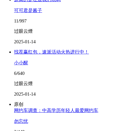
可可君是酱子
11/997
过眼云煙
2025-01-14
找茬赢红包，速派活动火热进行中！
小小醒
6/640
过眼云煙
2025-01-14
原创
网约车调查：中高学历年轻人最爱网约车
勿忘忧