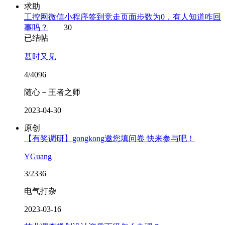
求助
工控网微信小程序签到竞走页面步数为0，有人知道咋回
事吗？
30
已结帖
甚时又见
4/4096
随心－王者之师
2023-04-30
原创
【有奖调研】gongkong邀您填问卷 快来参与吧！
YGuang
3/2336
电气打杂
2023-03-16