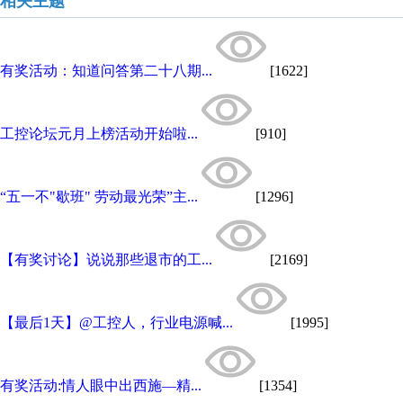
相关主题
有奖活动：知道问答第二十八期...
[1622]
工控论坛元月上榜活动开始啦...
[910]
“五一不"歇班" 劳动最光荣”主...
[1296]
【有奖讨论】说说那些退市的工...
[2169]
【最后1天】@工控人，行业电源喊...
[1995]
有奖活动:情人眼中出西施—精...
[1354]