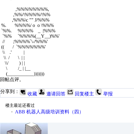
,%%%%%%%%,
,%%/\%%%%/\%%
,%%%\c "" J/%%%
%. %%%%/ o o \%%%
`%%. %%%% _ |%%%
`%% `%%%%(__Y__)%%'
// ;%%%%`\-/%%%'
(( / `%%%%%%%'
\\ .' |
\\ / \ | |
\\/ ) | |
\ /_ | |__
(___________)))))))
回帖点评。
分享到：
收藏
邀请回答
回复楼主
举报
楼主最近还看过
ABB 机器人高级培训资料（四）
·