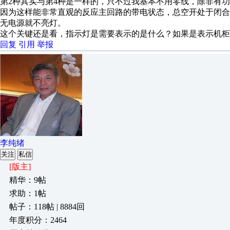
第2种其实与第4种是一样的，只不过我基本不用零线，除非有功率
因为这样能非常直观的反应主回路的带电状态，总空开处于闭
无电源就不亮灯。
这个关键还是看，指示灯是需要表示的是什么？如果是表示机柜
回复
引用
举报
李纯绪
关注
私信
[版主]
精华：9帖
求助：1帖
帖子：118帖 | 8884回
年度积分：2464