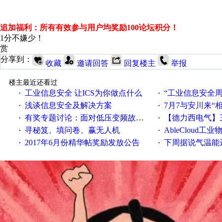
追加福利：所有有效参与用户均奖励100论坛积分！
1分不嫌少！
赏
分享到：
收藏
邀请回答
回复楼主
举报
楼主最近还看过
工业信息安全 让ICS为你做点什么
“工业信息安全周之我见”
·
·
浅谈信息安全及解决方案
7月7与安川来“
·
·
有奖专题讨论：面对低压变频故障，老手是这样解决的！
【德力西电气】三
·
·
寻秘笈、填问卷、赢无人机
AbleCloud工业物
·
·
2017年6月份精华帖奖励发放公告
下周据说气温能
·
·