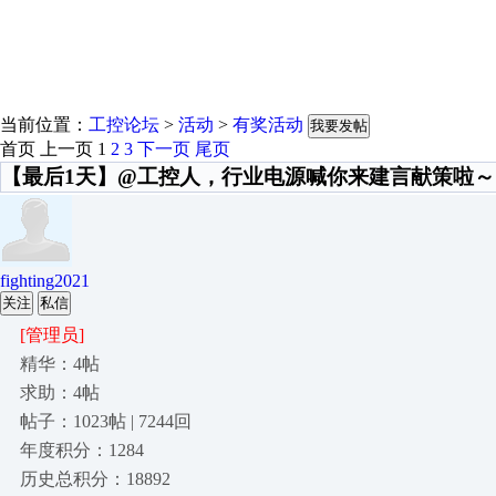
当前位置：
工控论坛
>
活动
>
有奖活动
我要发帖
首页
上一页
1
2
3
下一页
尾页
【最后1天】@工控人，行业电源喊你来建言献策啦～
fighting2021
关注
私信
[管理员]
精华：4帖
求助：4帖
帖子：1023帖 | 7244回
年度积分：1284
历史总积分：18892