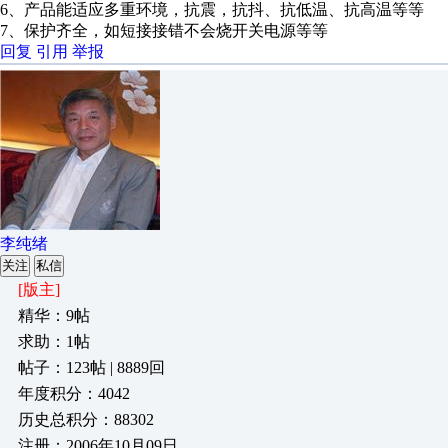
6、产品能适应多重环境，抗震，抗抖、抗低温、抗高温等等
7、保护齐全，如短接接错不会烧开关电源等等
回复
引用
举报
李纯绪
关注
私信
[版主]
精华：9帖
求助：1帖
帖子：123帖 | 8889回
年度积分：4042
历史总积分：88302
注册：2006年10月09日