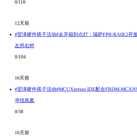
0/118
12天前
#贸泽硬件搭子活动#从开箱到点灯：瑞萨FPB-RA0E2开
左思右想
0/104
16天前
#贸泽硬件搭子活动#MCUXpresso IDE配合FRDM-MCX
寻找凤凰
0/38
16天前