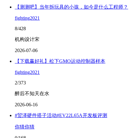
【测测吧】当年拆玩具的小孩，如今是什么工程师？
fighting2021
8/428
机构设计宋
2026-07-06
【下载赢好礼】松下GMO运动控制器样本
fighting2021
2/373
醉后不知天在水
2026-06-16
#贸泽硬件搭子活动#EV22L65A开发板评测
你猜你猜
0/168