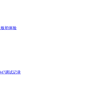
发板初体验
N947调试记录