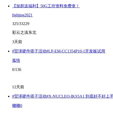
【加群送福利】50G工控资料免费拿！
fighting2021
325/33229
彩云之滇东北
3天前
#贸泽硬件搭子活动#LP-EM-CC1354P10-1开发板试用
孤悟
0/136
12天前
#贸泽硬件搭子活动#X-NUCLEO-IKS5A1 到底好不好上
嘟嘟0