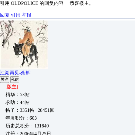
引用 OLDPOLICE 的回复内容： 恭喜楼主。
回复
引用
举报
江湖再见-余辉
关注
私信
[版主]
精华：53帖
求助：44帖
帖子：3351帖 | 28451回
年度积分：603
历史总积分：131640
注册：2006年4月25日