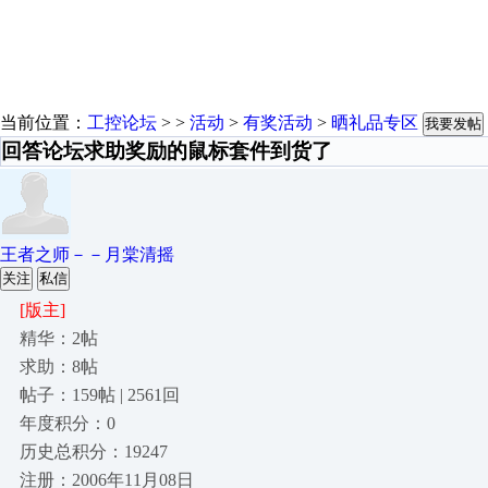
当前位置：
工控论坛
> >
活动
>
有奖活动
>
晒礼品专区
我要发帖
回答论坛求助奖励的鼠标套件到货了
王者之师－－月棠清摇
关注
私信
[版主]
精华：2帖
求助：8帖
帖子：159帖 | 2561回
年度积分：0
历史总积分：19247
注册：2006年11月08日