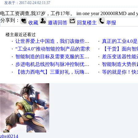
发表于：2017-02-24 02:11:37
电工工资调查,我37岁，工作17年。 im one year 200000RMD and y
分享到：
收藏
邀请回答
回复楼主
举报
楼主最近还看过
让世界爱上中国造，我们该做些什么
真正的工业4.0是
·
·
“工业4.0”推动智能控制产品的需求
【干货】面向智
·
·
智能制造的目标及需要克服的五个障碍
差压变送器性能达
·
·
步进电机总线控制与脉冲控制优缺点
智能制造大势所趋
·
·
【德力西电气】三重好礼，玩嗨夏日！
等的就是你！快来领
·
·
zhyi0214