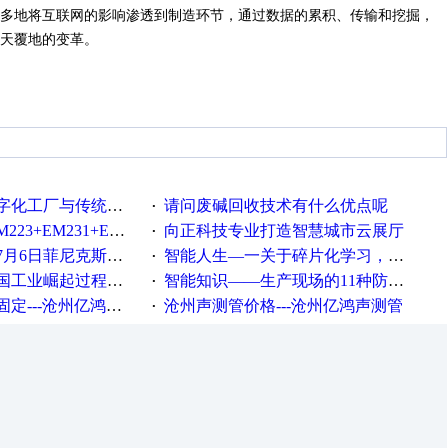
多地将互联网的影响渗透到制造环节，通过数据的累积、传输和挖掘，
天覆地的变革。
统工厂的差别体现在哪里？
请问废碱回收技术有什么优点呢
·
35+EM232+EM232怎么用以太网通讯？
向正科技专业打造智慧城市云展厅
·
菲尼克斯在线研讨会即得
智能人生—一关于碎片化学习，看这一篇就够了！
·
程中不得不提的10个关键词
智能知识——生产现场的11种防错！(1)
·
---沧州亿鸿声测管
沧州声测管价格---沧州亿鸿声测管​
·