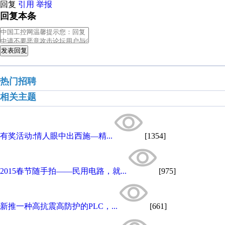
回复
引用
举报
回复本条
发表回复
热门招聘
相关主题
有奖活动:情人眼中出西施—精...
[1354]
2015春节随手拍——民用电路，就...
[975]
新推一种高抗震高防护的PLC，...
[661]