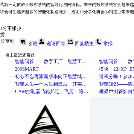
营就一定依赖于数控系统的智能化与网络化。未来的数控系统将会越来越
将会诞生越来越多的智能化制造能力，透明和分享化将会为制造业带来翻
1分不嫌少！
赏
分享到：
收藏
邀请回答
回复楼主
举报
楼主最近还看过
智能问答——数字工厂、智慧工厂和智能制造三者的区别是什么？
智能问答——数字化工厂与传
·
·
200SMART
模块：224XP+EM223+EM231+EM2
·
·
初心不忘再添新版本向正智慧城市云展厅3.0版亮相
送积分啦！参加7月6日
·
·
智能人生—一人生到最后，其实拼的都是人品
智能知识——德国工业崛起过
·
·
CAM控制器凸轮邦定、飞剪、追剪等C功能块
桥梁声测管如何固定
·
·