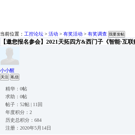
当前位置：
工控论坛
>
活动
>
有奖活动
>
有奖调查
我要发帖
【邀您报名参会】2021天拓四方&西门子《智能·互
小小醒
关注
私信
精华：0帖
求助：0帖
帖子：52帖 | 11回
年度积分：2
历史总积分：684
注册：2020年5月14日