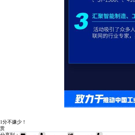
1分不嫌少！
赏
分享到：