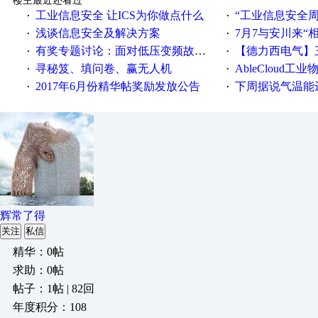
楼主最近还看过
工业信息安全 让ICS为你做点什么
“工业信息安全周之我见”
·
·
浅谈信息安全及解决方案
7月7与安川来“
·
·
有奖专题讨论：面对低压变频故障，老手是这样解决的！
【德力西电气】三
·
·
寻秘笈、填问卷、赢无人机
AbleCloud工业物
·
·
2017年6月份精华帖奖励发放公告
下周据说气温能
·
·
辉常了得
关注
私信
精华：0帖
求助：0帖
帖子：1帖 | 82回
年度积分：108